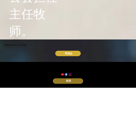
主任牧
师。
查看纽西兰其他华人卫理公会教会
带我去
© 2024 纽西兰基督教华人
卫理公会惠恩堂
联系