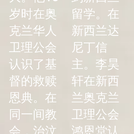
岁时在奥
留学。在
克兰华人
新西兰达
卫理公会
尼丁信
认识了基
主。李昊
督的救赎
轩在新西
恩典。在
兰奥克兰
同一间教
卫理公会
会，治汶
鸿恩堂认